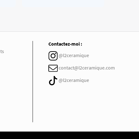
Contactez-moi :
ts
@l2ceramique
contact@l2ceramique.com
@l2ceramique