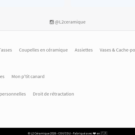
@L2ceramique
Tasses
Coupelles en céramique
Assiettes
Vases & Cache-po
es
Mon p'tit canard
personnelles
Droit de rétractation
© L2 Céramique 2026 -
CGV/CGU
- Fabriqué avec ❤️ en 🇫🇷