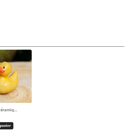
éramiq...
 panier