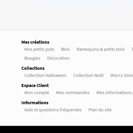
Mes créations
Mes petits pots
Bols
Ramequins & petits bols
Bougies
Décoration
Collections
Collection Halloween
Collection Noël
Worry Ston
Espace Client
Mon compte
Mes commandes
Mes informations 
Informations
Aide et questions fréquentes
Plan du site