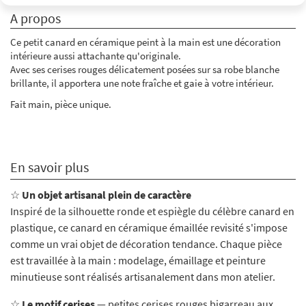
A propos
Ce petit canard en céramique peint à la main est une décoration
intérieure aussi attachante qu'originale.
Avec ses cerises rouges délicatement posées sur sa robe blanche
brillante, il apportera une note fraîche et gaie à votre intérieur.
Fait main, pièce unique.
En savoir plus
☆
Un objet artisanal plein de caractère
Inspiré de la silhouette ronde et espiègle du célèbre canard en
plastique, ce canard en céramique émaillée revisité s'impose
comme un vrai objet de décoration tendance. Chaque pièce
est travaillée à la main : modelage, émaillage et peinture
minutieuse sont réalisés artisanalement dans mon atelier.
☆
Le motif cerises
— petites cerises rouges bigarreau aux