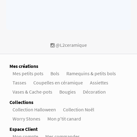
@L2ceramique
Mes créations
Mes petits pots
Bols
Ramequins & petits bols
Tasses
Coupelles en céramique
Assiettes
Vases & Cache-pots
Bougies
Décoration
Collections
Collection Halloween
Collection Noël
Worry Stones
Mon p'tit canard
Espace Client
Mon compte
Mes commandes