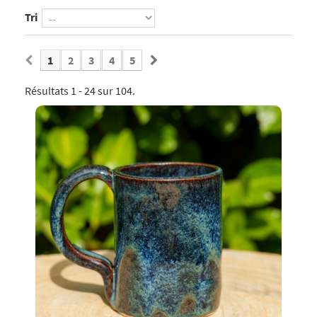
Tri
1
2
3
4
5
Résultats 1 - 24 sur 104.