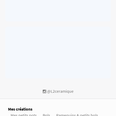
@L2ceramique
Mes créations
Mes petits pots
Bols
Ramequins & petits bols