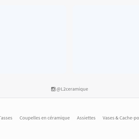
@L2ceramique
Tasses
Coupelles en céramique
Assiettes
Vases & Cache-po