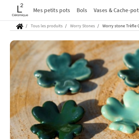
Mes petits pots
Bols
Vases & Cache-pot
Tous les produits
Worry Stones
Worry stone Trèfle Q