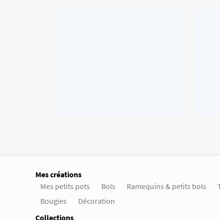
Mes créations
Mes petits pots
Bols
Ramequins & petits bols
Bougies
Décoration
Collections