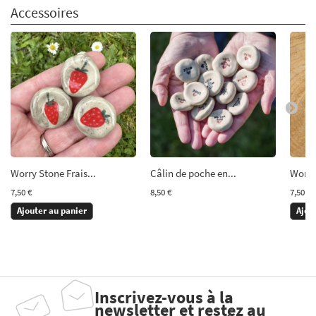
Accessoires
Worry Stone Frais...
Câlin de poche en...
Worry
7,50 €
8,50 €
7,50 €
Ajouter au panier
Ajou
Inscrivez-vous à la
newsletter et restez au