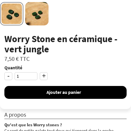
Worry Stone en céramique -
vert jungle
7,50 €
TTC
Quantité
-
+
Ajouter au panier
A propos
Qu'est que les Worry stones ?
Ce sont de petits galets tout doux qui tiennent dans la poche.