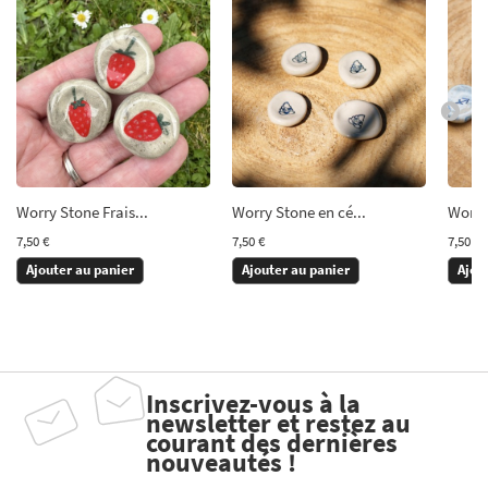
Worry Stone Frais...
Worry Stone en cé...
Worry 
7,50 €
7,50 €
7,50 €
Ajouter au panier
Ajouter au panier
Ajou
Inscrivez-vous à la
newsletter et restez au
courant des dernières
nouveautés !