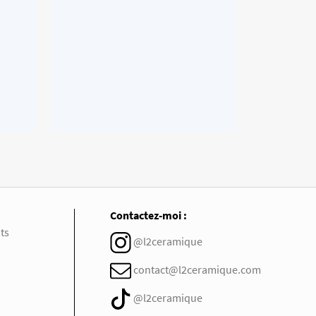
Contactez-moi :
ts
@l2ceramique
contact@l2ceramique.com
@l2ceramique