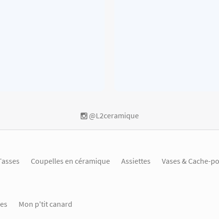
@L2ceramique
Tasses
Coupelles en céramique
Assiettes
Vases & Cache-po
es
Mon p'tit canard