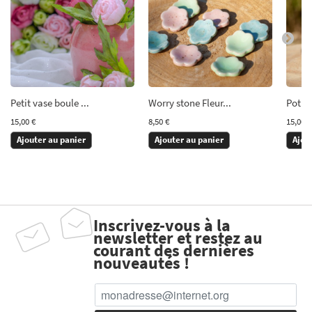
Petit vase boule ...
Worry stone Fleur...
Pot bo
15,00 €
8,50 €
15,00 €
Ajouter au panier
Ajouter au panier
Ajou
Inscrivez-vous à la
newsletter et restez au
courant des dernières
nouveautés !