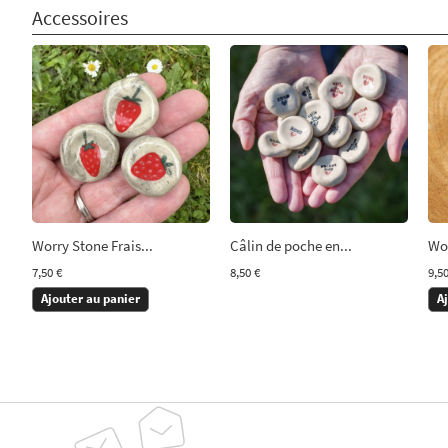
Accessoires
Worry Stone Frais...
Câlin de poche en...
Wor
7,50 €
8,50 €
9,50
Ajouter au panier
A