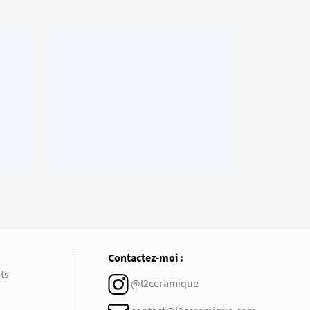
Contactez-moi :
ts
@l2ceramique