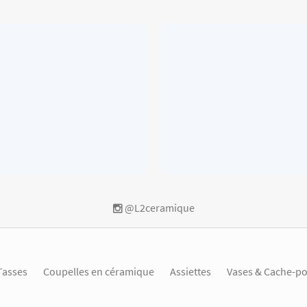
@L2ceramique
Tasses
Coupelles en céramique
Assiettes
Vases & Cache-po