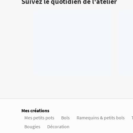
Suivez le quotidien de l'atelier
Mes créations
Mes petits pots
Bols
Ramequins & petits bols
Bougies
Décoration