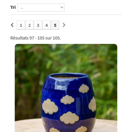
Tri
1
2
3
4
5
Résultats 97 - 105 sur 105.