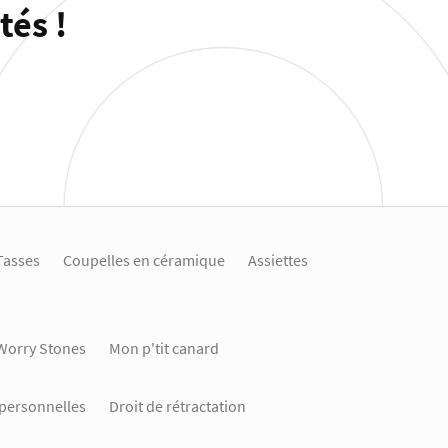
és !
Tasses
Coupelles en céramique
Assiettes
 Worry Stones
Mon p'tit canard
personnelles
Droit de rétractation