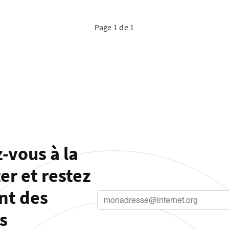
Page 1 de 1
-vous à la
er et restez
nt des
s