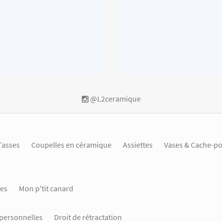
@L2ceramique
Tasses
Coupelles en céramique
Assiettes
Vases & Cache-po
es
Mon p'tit canard
personnelles
Droit de rétractation