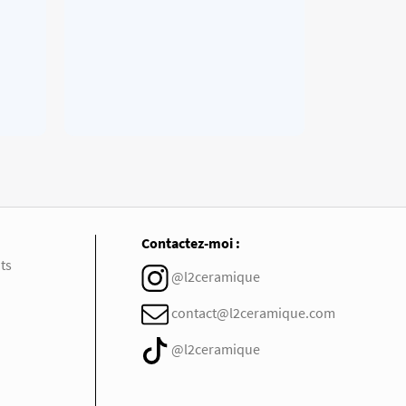
Contactez-moi :
ts
@l2ceramique
contact@l2ceramique.com
@l2ceramique