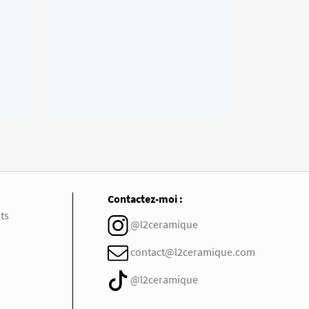
Contactez-moi :
ts
@l2ceramique
contact@l2ceramique.com
@l2ceramique