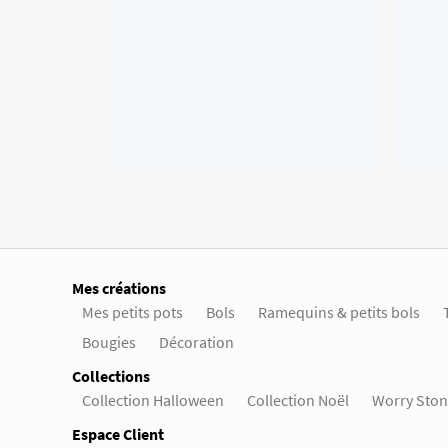
Mes créations
Mes petits pots
Bols
Ramequins & petits bols
Bougies
Décoration
Collections
Collection Halloween
Collection Noël
Worry Ston
Espace Client