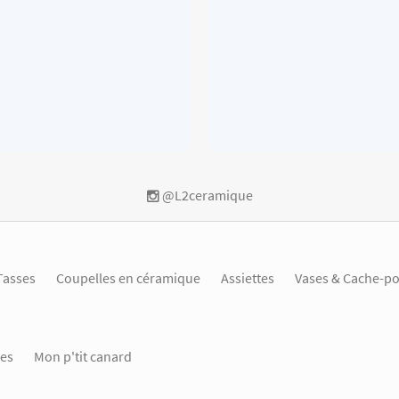
@L2ceramique
Tasses
Coupelles en céramique
Assiettes
Vases & Cache-po
es
Mon p'tit canard