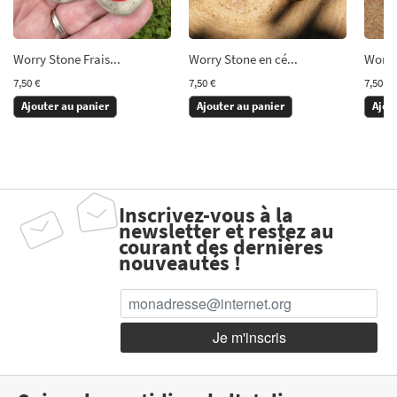
Worry Stone Frais...
Worry Stone en cé...
Worry 
7,50 €
7,50 €
7,50 €
Ajouter au panier
Ajouter au panier
Ajou
Inscrivez-vous à la
newsletter et restez au
courant des dernières
nouveautés !