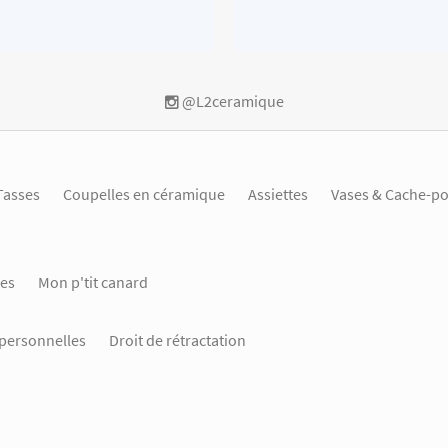
@L2ceramique
Tasses
Coupelles en céramique
Assiettes
Vases & Cache-po
es
Mon p'tit canard
personnelles
Droit de rétractation