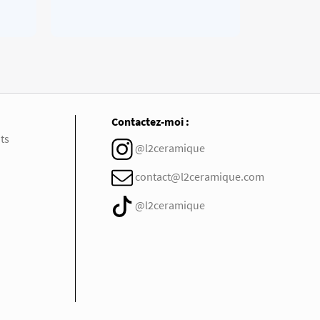
Contactez-moi :
ts
@l2ceramique
contact@l2ceramique.com
@l2ceramique