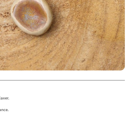
laxer.
ance.