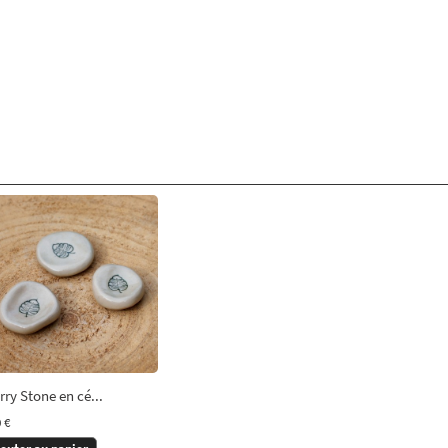
ry Stone en cé...
 €