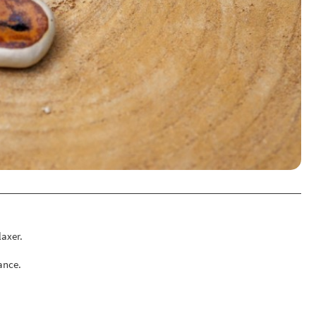
laxer.
ance.