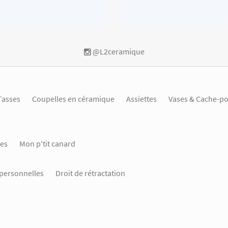
@L2ceramique
Tasses
Coupelles en céramique
Assiettes
Vases & Cache-po
es
Mon p'tit canard
personnelles
Droit de rétractation