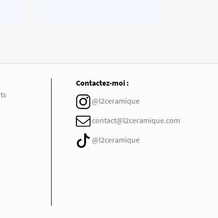
Contactez-moi :
ts
@l2ceramique
contact@l2ceramique.com
@l2ceramique