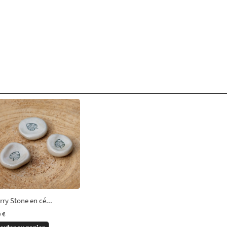
ry Stone en cé...
 €