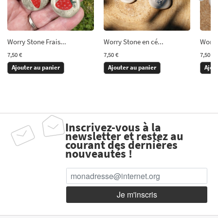
Worry Stone Frais...
Worry Stone en cé...
Worry 
7,50 €
7,50 €
7,50 €
Ajouter au panier
Ajouter au panier
Ajou
Inscrivez-vous à la
newsletter et restez au
courant des dernières
nouveautés !