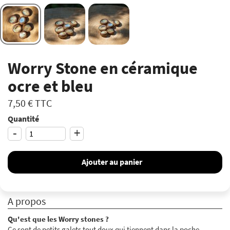
Worry Stone en céramique
ocre et bleu
7,50 €
TTC
Quantité
-
+
Ajouter au panier
A propos
Qu'est que les Worry stones ?
Ce sont de petits galets tout doux qui tiennent dans la poche.