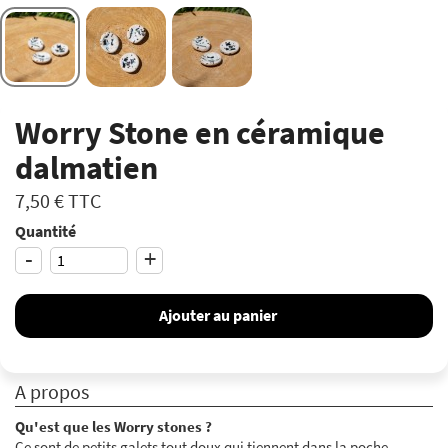
Worry Stone en céramique
dalmatien
7,50 €
TTC
Quantité
-
+
Ajouter au panier
A propos
Qu'est que les Worry stones ?
Ce sont de petits galets tout doux qui tiennent dans la poche.