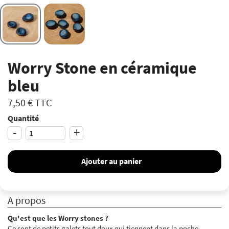
Worry Stone en céramique
bleu
7,50 €
TTC
Quantité
-
+
Ajouter au panier
A propos
Qu'est que les Worry stones ?
Ce sont de petits galets tout doux qui tiennent dans la poche.