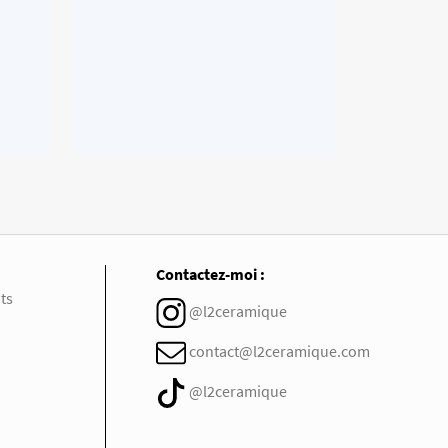
Contactez-moi :
ts
@l2ceramique
contact@l2ceramique.com
@l2ceramique