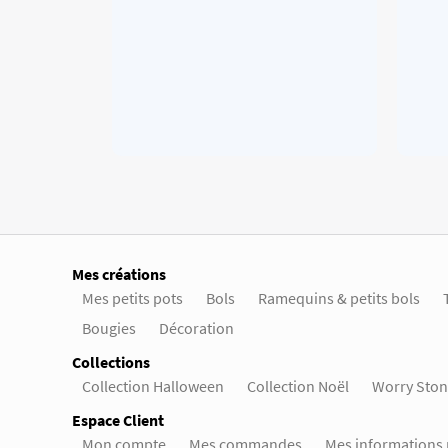
Mes créations
Mes petits pots
Bols
Ramequins & petits bols
Bougies
Décoration
Collections
Collection Halloween
Collection Noël
Worry Ston
Espace Client
Mon compte
Mes commandes
Mes informations 