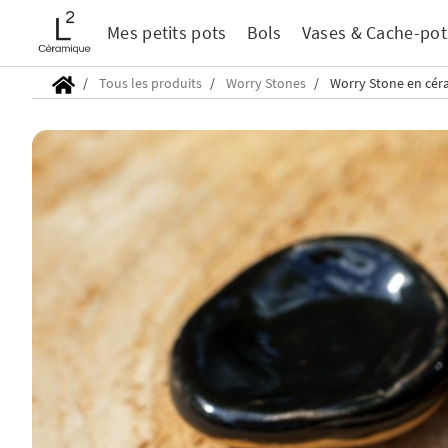
Mes petits pots
Bols
Vases & Cache-pot
Tous les produits
Worry Stones
Worry Stone en cér