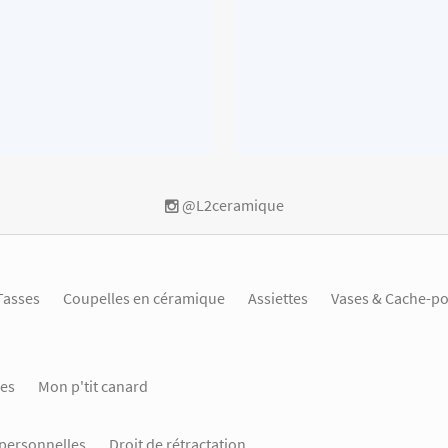
@L2ceramique
Tasses
Coupelles en céramique
Assiettes
Vases & Cache-po
es
Mon p'tit canard
personnelles
Droit de rétractation