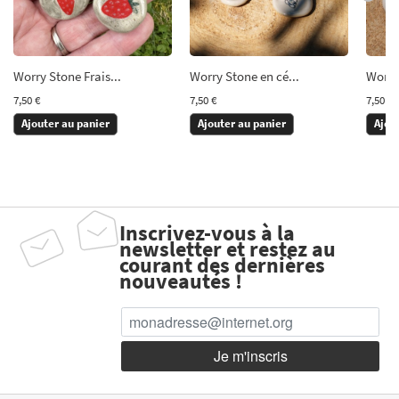
Worry Stone Frais...
Worry Stone en cé...
Worry 
7,50 €
7,50 €
7,50 €
Ajouter au panier
Ajouter au panier
Ajou
Inscrivez-vous à la
newsletter et restez au
courant des dernières
nouveautés !