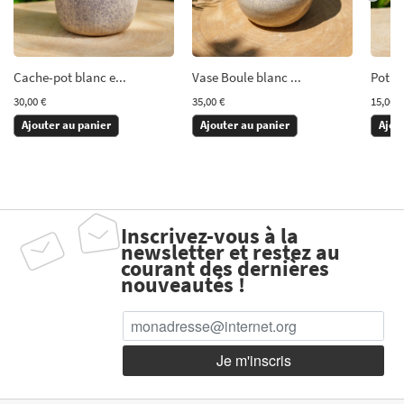
Cache-pot blanc e...
Vase Boule blanc ...
Pot be
30,00 €
35,00 €
15,00 €
Ajouter au panier
Ajouter au panier
Ajou
Inscrivez-vous à la
newsletter et restez au
courant des dernières
nouveautés !