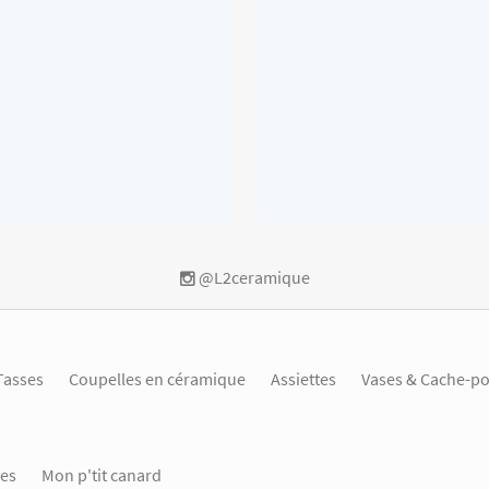
@L2ceramique
Tasses
Coupelles en céramique
Assiettes
Vases & Cache-po
es
Mon p'tit canard