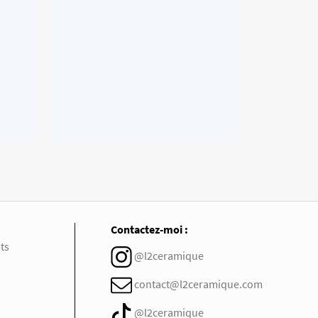
Contactez-moi :
ts
@l2ceramique
contact@l2ceramique.com
@l2ceramique