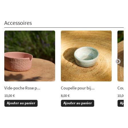
Accessoires
Vide-poche Rose p...
Coupelle pour bij...
Coupe
10,00 €
8,00 €
10,00 €
Ajouter au panier
Ajouter au panier
Ajou