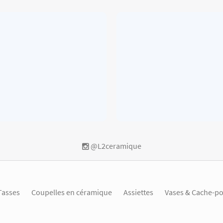
@L2ceramique
Tasses
Coupelles en céramique
Assiettes
Vases & Cache-po