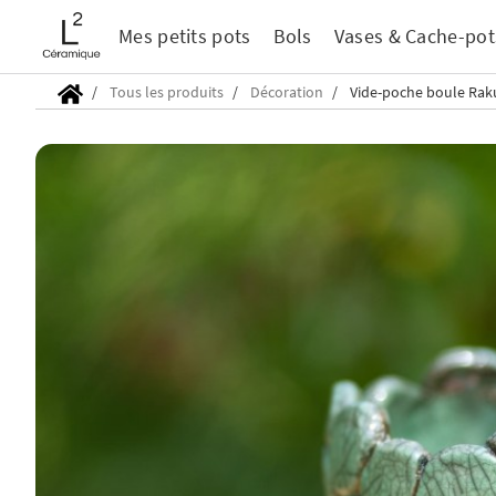
Mes petits pots
Bols
Vases & Cache-pot
Tous les produits
Décoration
Vide-poche boule Raku