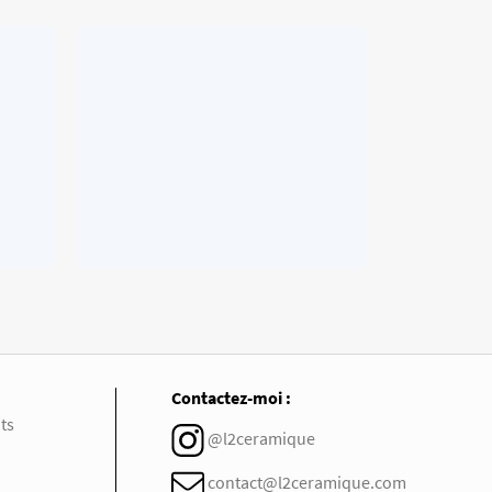
Contactez-moi :
ts
@l2ceramique
contact@l2ceramique.com