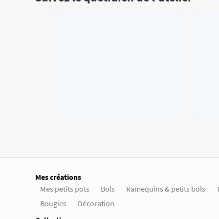
Mes créations
Mes petits pots
Bols
Ramequins & petits bols
Bougies
Décoration