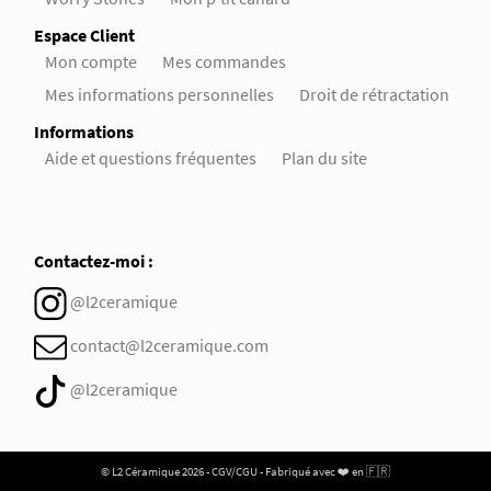
Espace Client
Mon compte
Mes commandes
Mes informations personnelles
Droit de rétractation
Informations
Aide et questions fréquentes
Plan du site
Contactez-moi :
@l2ceramique
contact@l2ceramique.com
@l2ceramique
© L2 Céramique 2026 -
CGV/CGU
- Fabriqué avec ❤️ en 🇫🇷