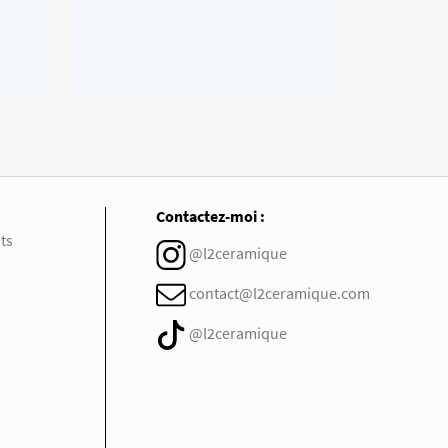
Contactez-moi :
ts
@l2ceramique
contact@l2ceramique.com
@l2ceramique