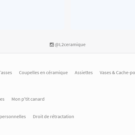
@L2ceramique
Tasses
Coupelles en céramique
Assiettes
Vases & Cache-po
es
Mon p'tit canard
personnelles
Droit de rétractation