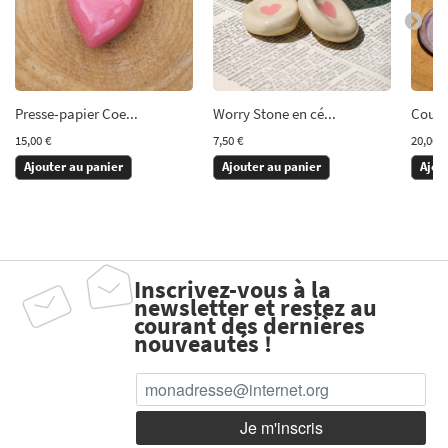
Presse-papier Coe...
Worry Stone en cé...
Coupel
15,00 €
7,50 €
20,00 €
Ajouter au panier
Ajouter au panier
Ajou
Inscrivez-vous à la
newsletter et restez au
courant des dernières
nouveautés !