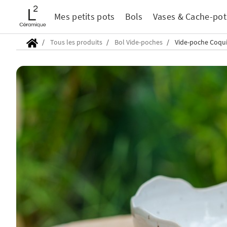
Mes petits pots
Bols
Vases & Cache-pot
Tous les produits
Bol Vide-poches
Vide-poche Coqui