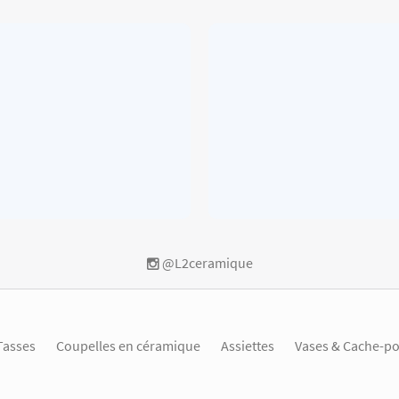
@L2ceramique
Tasses
Coupelles en céramique
Assiettes
Vases & Cache-po