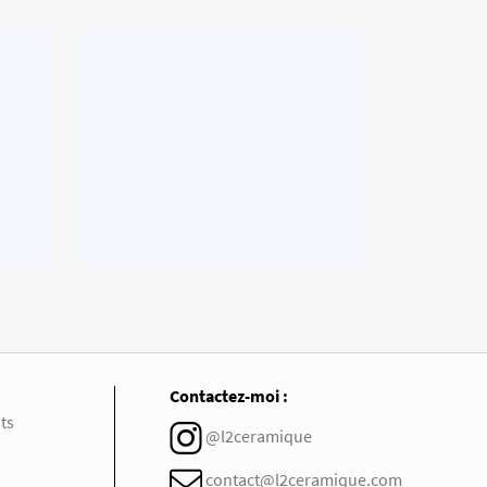
Contactez-moi :
ts
@l2ceramique
contact@l2ceramique.com