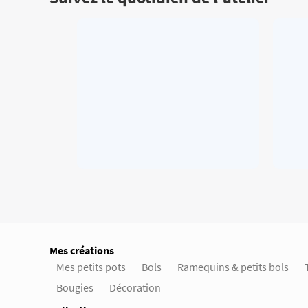
Mes créations
Mes petits pots
Bols
Ramequins & petits bols
Bougies
Décoration