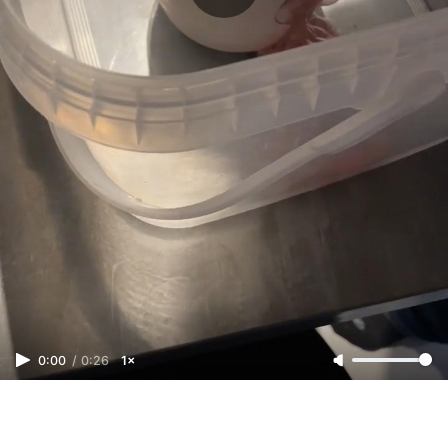
0:00
/
0:26
1×